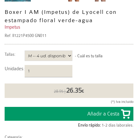
Boxer I AM (Impetus) de Lyocell con
estampado floral verde-agua
Impetus
Ref.
II1221P4500 GN011
Tallas:
-
Cuál es tu talla
Unidades
:
26.35
28.95 |
€
(*) Iva incluido
Envío rápido:
1-2 días laborales.
Categoría: