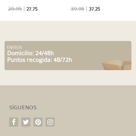
29.95
|
39.95
|
27.75
37.25
ENVÍOS:
Domicilio: 24/48h
Puntos recogida: 48/72h
SÍGUENOS