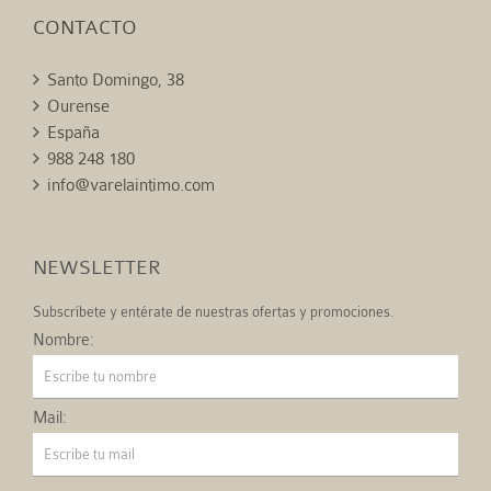
CONTACTO
Santo Domingo, 38
Ourense
España
988 248 180
info@varelaintimo.com
NEWSLETTER
Subscríbete y entérate de nuestras ofertas y promociones.
Nombre:
Mail: