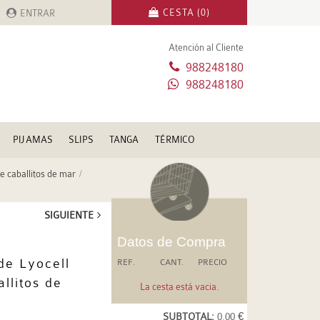
CESTA (0)
ENTRAR
Atención al Cliente
988248180
988248180
PIJAMAS
SLIPS
TANGA
TÉRMICO
e caballitos de mar
SIGUIENTE
Datos de Compra
de Lyocell
REF.
CANT.
PRECIO
llitos de
La cesta está vacia.
SUBTOTAL:
0.00 €