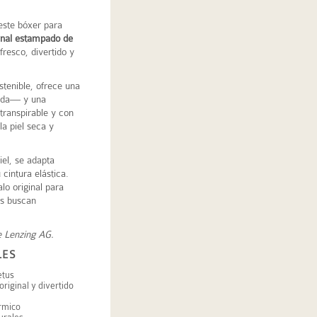
este bóxer para
inal estampado de
resco, divertido y
stenible, ofrece una
eda— y una
 transpirable y con
a piel seca y
iel, se adapta
cintura elástica.
lo original para
es buscan
e
Lenzing AG
.
LES
etus
riginal y divertido
érmico