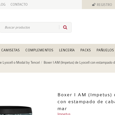
LOG
CONTACTO
REGISTRO
CAMISETAS
COMPLEMENTOS
LENCERÍA
PACKS
PAÑUELOS
e Lyocell o Modal by Tencel
Boxer I AM (Impetus) de Lyocell con estampado d
Boxer I AM (Impetus) 
con estampado de caba
mar
Impetus