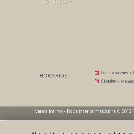
Lunes a viernes
-> 
HORARIOS:
Sábados
-> Mañanas
Varela Intimo - Ropa interior masculina
© 2013 T
¡Atención! Este sitio usa cookies y tecnologías s