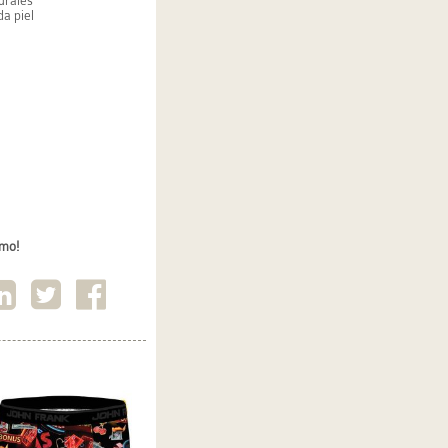
urales
a piel
imo!