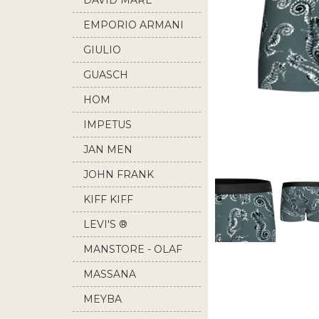
DAVID MARE
EMPORIO ARMANI
GIULIO
GUASCH
HOM
IMPETUS
JAN MEN
JOHN FRANK
KIFF KIFF
LEVI'S ®
MANSTORE - OLAF
BENZ
MASSANA
MEYBA