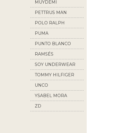
MUYDEMI
PETTRUS MAN
POLO RALPH
LAUREN
PUMA
PUNTO BLANCO
RAMSÉS
SOY UNDERWEAR
TOMMY HILFIGER
UNCO
YSABEL MORA
ZD