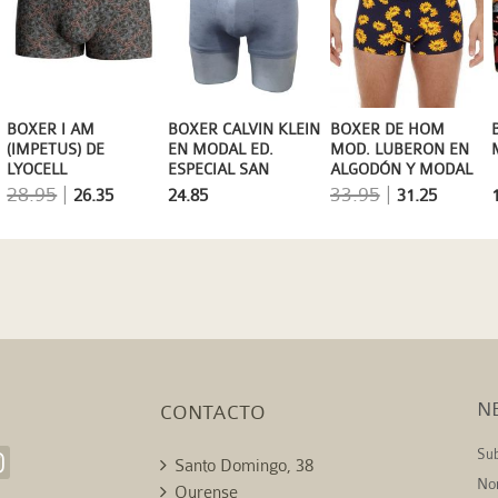
BOXER DE HOM
BOXER I AM
BOXER CALVIN KLEIN
MOD. LUBERON EN
(IMPETUS) DE
EN MODAL ED.
ALGODÓN Y MODAL
LYOCELL
ESPECIAL SAN
ESTAMPADO EN GRIS
VALENTÍN
33.95
|
28.95
|
31.25
26.35
24.85
N
CONTACTO
Sub
Santo Domingo, 38
No
Ourense