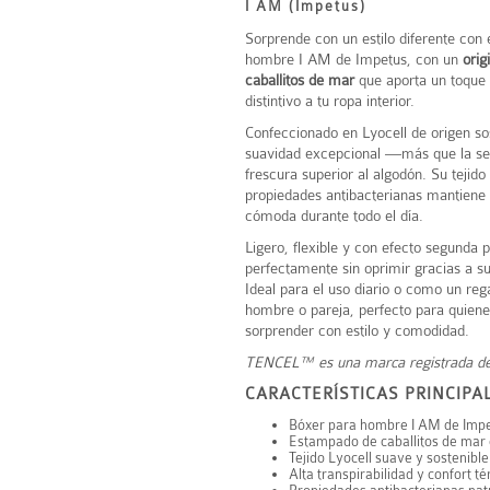
I AM (Impetus)
Sorprende con un estilo diferente con 
hombre I AM de
Impetus
, con un
orig
caballitos de mar
que aporta un toque f
distintivo a tu ropa interior.
Confeccionado en Lyocell de origen so
suavidad excepcional —más que la s
frescura superior al algodón. Su tejido
propiedades antibacterianas mantiene l
cómoda durante todo el día.
Ligero, flexible y con efecto segunda p
perfectamente sin oprimir gracias a su 
Ideal para el uso diario o como un rega
hombre o pareja, perfecto para quien
sorprender con estilo y comodidad.
TENCEL™ es una marca registrada d
CARACTERÍSTICAS PRINCIPA
Bóxer para hombre I AM de
Imp
Estampado de caballitos de mar o
Tejido Lyocell suave y sostenible
Alta transpirabilidad y confort t