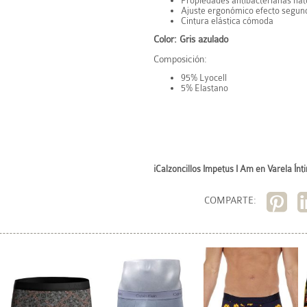
Propiedades antibacterianas nat
Ajuste ergonómico efecto segund
Cintura elástica cómoda
Color: Gris azulado
Composición:
95% Lyocell
5% Elastano
¡Calzoncillos Impetus I Am en Varela Ínt
COMPARTE: