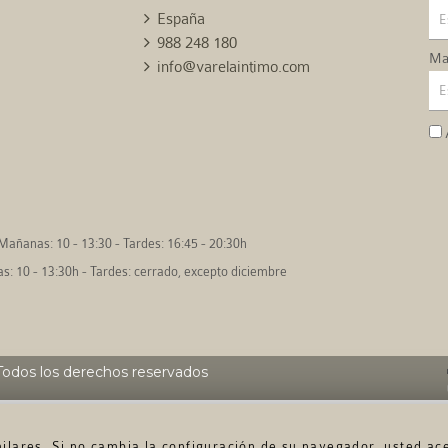
España
988 248 180
Mai
info@varelaintimo.com
Mañanas: 10 - 13:30 - Tardes: 16:45 - 20:30h
: 10 - 13:30h - Tardes: cerrado, excepto diciembre
odos los derechos reservados
imilares. Si no cambia la configuración de su navegador, usted ac