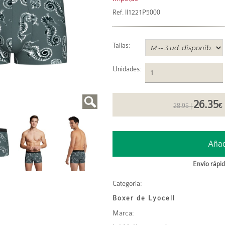
Ref.
II1221P5000
Tallas:
Unidades
:
26.35
28.95 |
€
Envío rápid
Categoría:
Boxer de Lyocell
Marca: