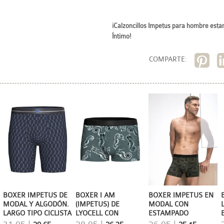
¡Calzoncillos Impetus para hombre est
Íntimo!
COMPARTE:
BOXER IMPETUS DE
BOXER I AM
BOXER IMPETUS EN
MODAL Y ALGODÓN.
(IMPETUS) DE
MODAL CON
LARGO TIPO CICLISTA
LYOCELL CON
ESTAMPADO
ESTAMPADO DE
GEOMÉTRICO