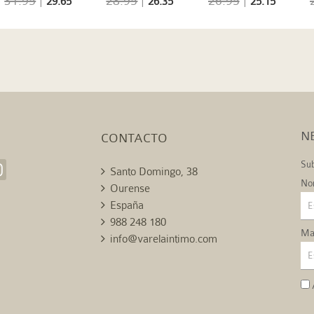
31.95
|
28.95
|
26.95
|
29.65
26.35
25.15
CABALLITOS DE MAR
N
CONTACTO
Sub
Santo Domingo, 38
No
Ourense
España
988 248 180
Mai
info@varelaintimo.com