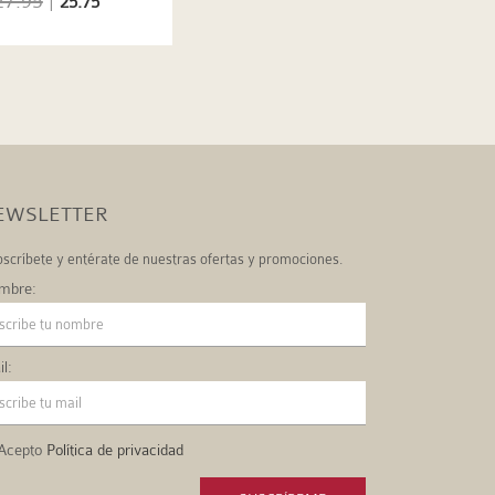
27.95
|
25.75
EWSLETTER
scríbete y entérate de nuestras ofertas y promociones.
mbre:
l:
Acepto
Política de privacidad