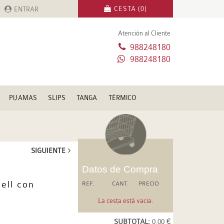
CESTA (0)
ENTRAR
Atención al Cliente
988248180
988248180
PIJAMAS
SLIPS
TANGA
TÉRMICO
SIGUIENTE
Datos de Compra
ell con
REF.
CANT.
PRECIO
La cesta está vacia.
SUBTOTAL:
0.00 €