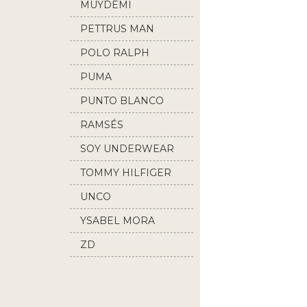
MUYDEMI
PETTRUS MAN
POLO RALPH
LAUREN
PUMA
PUNTO BLANCO
RAMSÉS
SOY UNDERWEAR
TOMMY HILFIGER
UNCO
YSABEL MORA
ZD