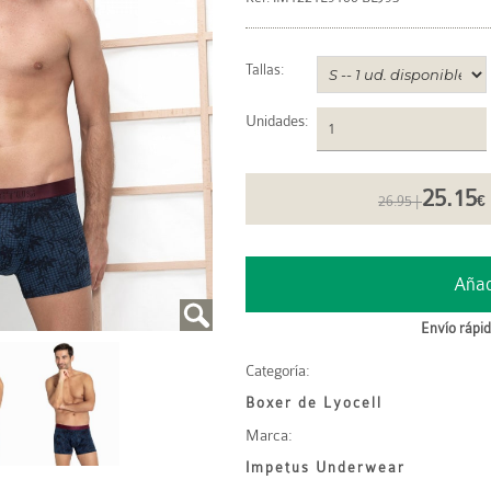
Tallas:
Unidades
:
25.15
26.95 |
€
Envío rápid
Categoría:
Boxer de Lyocell
Marca:
Impetus Underwear