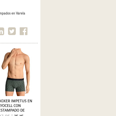
ampados en Varela
BOXER IMPETUS EN
LYOCELL CON
ESTAMPADO DE
CASHMERES