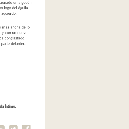
cionado en algodón
n logo del águila
izquierdo.
co más ancha de lo
a y con un nuevo
rca contrastado
 parte delantera.
ela Íntimo.