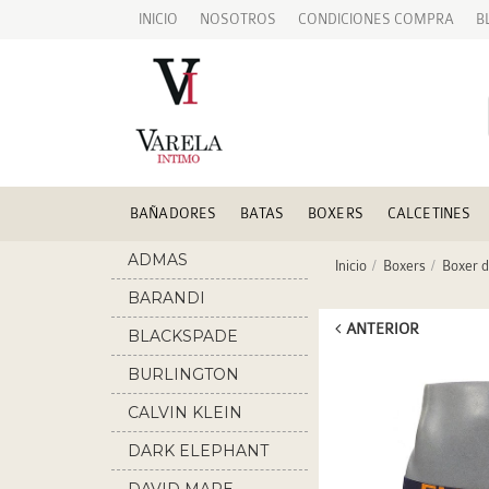
INICIO
NOSOTROS
CONDICIONES COMPRA
B
BAÑADORES
BATAS
BOXERS
CALCETINES
ADMAS
Inicio
Boxers
Boxer 
BARANDI
ANTERIOR
BLACKSPADE
BURLINGTON
CALVIN KLEIN
DARK ELEPHANT