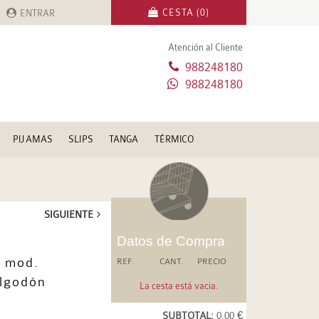
CESTA (0)
ENTRAR
Atención al Cliente
988248180
988248180
PIJAMAS
SLIPS
TANGA
TÉRMICO
SIGUIENTE
Datos de Compra
 mod.
REF.
CANT.
PRECIO
algodón
La cesta está vacia.
SUBTOTAL:
0.00 €