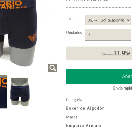
Tallas:
Unidades
:
31.95
34.55 |
€
Envío rápid
Categoría:
Boxer de Algodón
Marca:
Emporio Armani