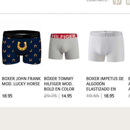
BOXER JOHN FRANK
BÓXER TOMMY
BOXER IMPETUS DE
MOD. LUCKY HORSE
HILFIGER MOD.
ALGODÓN
BOLD EN COLOR
ELASTIZADO EN
GRIS JASPEADO
BLANCO
29.75
|
19.55
|
18.95
14.95
18.95