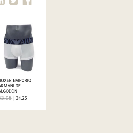
BOXER EMPORIO
ARMANI DE
ALGODÓN
MEGALOGO EN
33.95
|
31.25
BLANCO