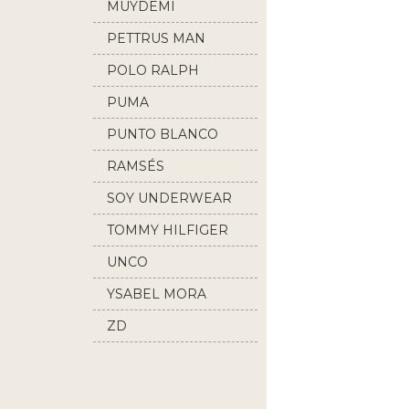
MUYDEMI
PETTRUS MAN
POLO RALPH
LAUREN
PUMA
PUNTO BLANCO
RAMSÉS
SOY UNDERWEAR
TOMMY HILFIGER
UNCO
YSABEL MORA
ZD