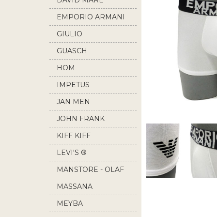
DAVID MARE
EMPORIO ARMANI
GIULIO
GUASCH
HOM
IMPETUS
JAN MEN
JOHN FRANK
KIFF KIFF
LEVI'S ®
MANSTORE - OLAF
BENZ
MASSANA
MEYBA