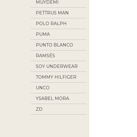
MUYDEMI
PETTRUS MAN
POLO RALPH
LAUREN
PUMA
PUNTO BLANCO
RAMSÉS
SOY UNDERWEAR
TOMMY HILFIGER
UNCO
YSABEL MORA
ZD