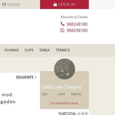
CESTA (0)
ENTRAR
Atención al Cliente
988248180
988248180
PIJAMAS
SLIPS
TANGA
TÉRMICO
SIGUIENTE
Datos de Compra
 mod.
REF.
CANT.
PRECIO
lgodón
La cesta está vacia.
SUBTOTAL:
0.00 €