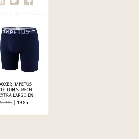
BOXER IMPETUS
COTTON STRECH
EXTRA LARGO EN
AZUL MARINO
21.95
|
19.85