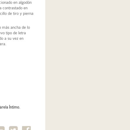
cionado en algodón
la contrastado en
illo de tiro y pierna
co más ancha de lo
o tipo de letra
do a su vez en
era.
arela Íntimo.