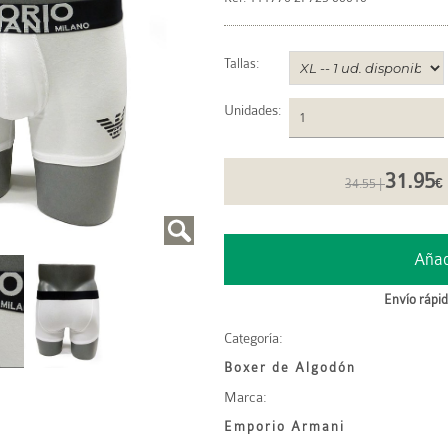
Tallas:
Unidades
:
31.95
34.55 |
€
Envío rápid
Categoría:
Boxer de Algodón
Marca:
Emporio Armani