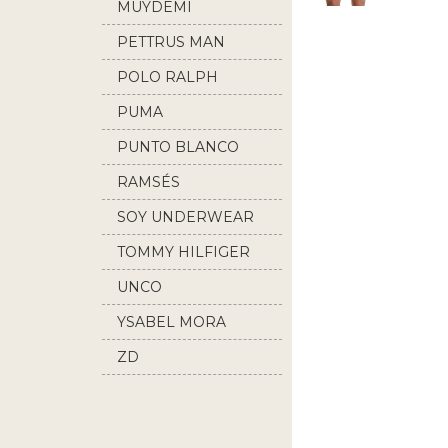
MUYDEMI
PETTRUS MAN
POLO RALPH
LAUREN
PUMA
PUNTO BLANCO
RAMSÉS
SOY UNDERWEAR
TOMMY HILFIGER
UNCO
YSABEL MORA
ZD