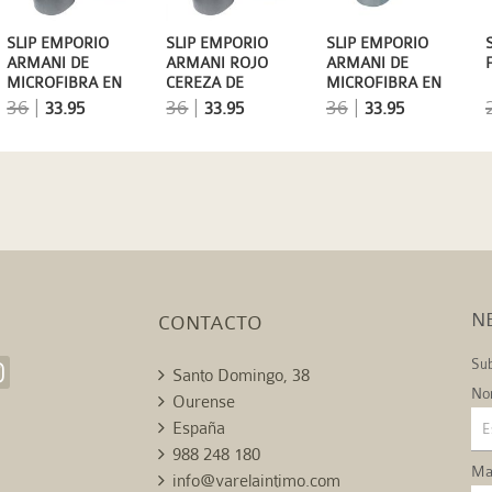
SLIP EMPORIO
SLIP EMPORIO
SLIP EMPORIO
ARMANI DE
ARMANI ROJO
ARMANI DE
MICROFIBRA EN
CEREZA DE
MICROFIBRA EN
COLOR NARANJA
MICROFIBRA PARA
MARRÓN
36
|
36
|
36
|
33.95
33.95
33.95
HOMBRE
CHOCOLATE
N
CONTACTO
Sub
Santo Domingo, 38
No
Ourense
España
988 248 180
Mai
info@varelaintimo.com