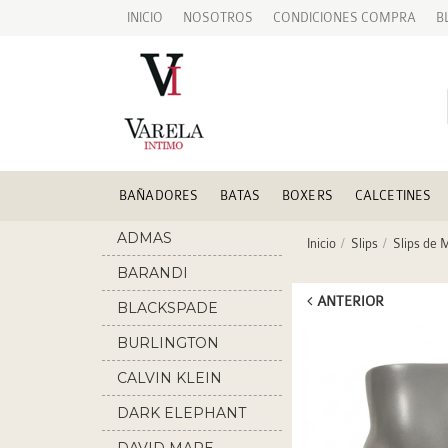
INICIO
NOSOTROS
CONDICIONES COMPRA
B
BAÑADORES
BATAS
BOXERS
CALCETINES
ADMAS
Inicio
Slips
Slips de 
BARANDI
ANTERIOR
BLACKSPADE
BURLINGTON
CALVIN KLEIN
DARK ELEPHANT