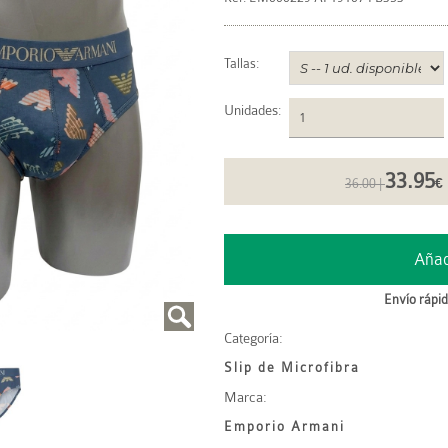
Tallas:
Unidades
:
33.95
36.00 |
€
Envío rápid
Categoría:
Slip de Microfibra
Marca:
Emporio Armani