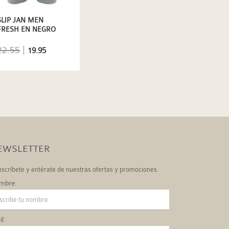
SLIP JAN MEN
FRESH EN NEGRO
22.55
|
19.95
EWSLETTER
scríbete y entérate de nuestras ofertas y promociones.
mbre:
l: