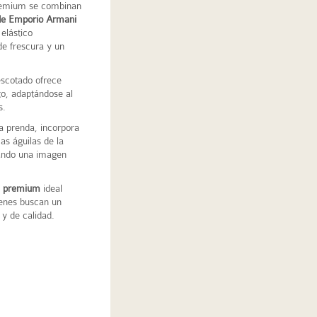
premium se combinan
 de Emporio Armani
 elástico
de frescura y un
scotado ofrece
to, adaptándose al
s.
 la prenda, incorpora
as águilas de la
tando una imagen
na premium
ideal
ienes buscan un
 y de calidad.