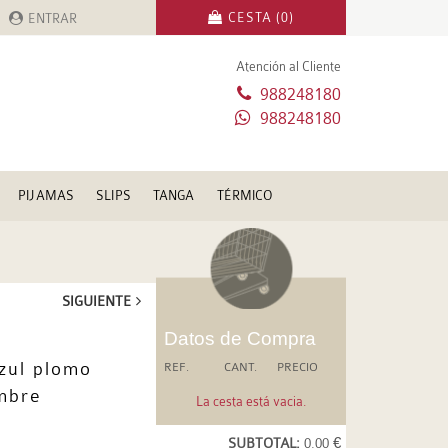
CESTA (0)
ENTRAR
Atención al Cliente
988248180
988248180
PIJAMAS
SLIPS
TANGA
TÉRMICO
SIGUIENTE
Datos de Compra
zul plomo
REF.
CANT.
PRECIO
mbre
La cesta está vacia.
SUBTOTAL:
0.00 €