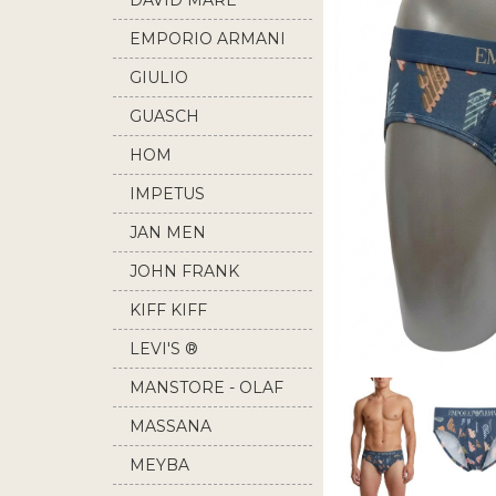
DAVID MARE
EMPORIO ARMANI
GIULIO
GUASCH
HOM
IMPETUS
JAN MEN
JOHN FRANK
KIFF KIFF
LEVI'S ®
MANSTORE - OLAF
BENZ
MASSANA
MEYBA