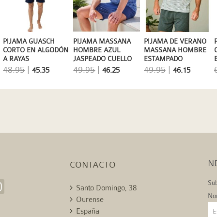
PIJAMA GUASCH
PIJAMA MASSANA
PIJAMA DE VERANO
CORTO EN ALGODÓN
HOMBRE AZUL
MASSANA HOMBRE
A RAYAS
JASPEADO CUELLO
ESTAMPADO
MULTICOLOR
PICO TALLAS
GEOMÉTRICO CON
48.95
|
49.95
|
49.95
|
45.35
46.25
46.15
GRANDES 3XL 4XL
TAPETA ABOTONADA
N
CONTACTO
Sub
Santo Domingo, 38
No
Ourense
España