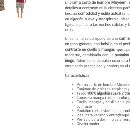
El
pijama corto de hombre Muydemi e
detalles a contraste
es la elección per
buscan
comodidad y estilo actual
en c
en
algodón suave y transpirable
, ofre
ligera ideal para las noches cálidas y
relax.
El conjunto se compone de una
camis
en tono granate
, con
bolsillo en el pe
contraste en cuello y mangas
, que ap
moderno, combinada con un
pantalón
juego
. Además, el pantalón incorpora
ofreciendo practicidad y confort en el 
Características:
Pijama corto de hombre Muyde
Conjunto de 2 piezas: camiseta y
Tejido
100% algodón suave y tra
Camiseta manga corta en color 
Cuello, mangas y bolsillo en el p
contraste
Pantalón corto estampado a con
Ideal para verano y entretiempo
Perfecto para dormir o estar en
Diseño moderno