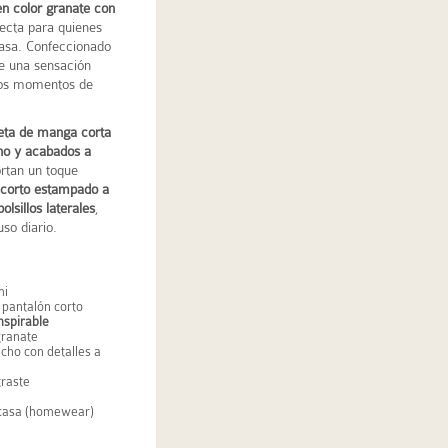
n color granate con
fecta para quienes
asa. Confeccionado
ce una sensación
 los momentos de
eta de manga corta
cho y acabados a
ortan un toque
 corto estampado a
bolsillos laterales
,
uso diario.
mi
 pantalón corto
nspirable
granate
echo con detalles a
traste
 casa (homewear)