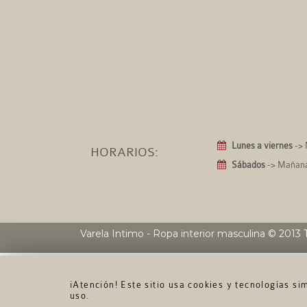
Lunes a viernes
-> 
HORARIOS:
Sábados
-> Mañanas
Varela Intimo - Ropa interior masculina
© 2013 T
¡Atención! Este sitio usa cookies y tecnologías s
uso.