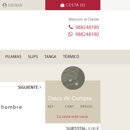
CESTA (0)
ENTRAR
Atención al Cliente
988248180
988248180
PIJAMAS
SLIPS
TANGA
TÉRMICO
SIGUIENTE
Datos de Compra
 hombre
REF.
CANT.
PRECIO
La cesta está vacia.
SUBTOTAL:
0.00 €