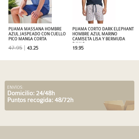
PIJAMA MASSANA HOMBRE
PIJAMA CORTO DARK ELEPHANT
AZUL JASPEADO CON CUELLO
HOMBRE AZUL MARINO
PICO MANGA CORTA
CAMISETA LISA Y BERMUDA
RAYAS
47.95
|
43.25
19.95
ENVÍOS:
Domicilio: 24/48h
Puntos recogida: 48/72h