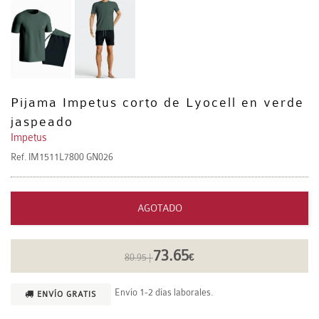
Pijama Impetus corto de Lyocell en verde
jaspeado
Impetus
Ref.
IM1511L7800 GN026
AGOTADO
73.65
80.95 |
€
Envío 1-2 días laborales.
ENVÍO GRATIS