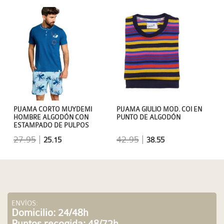
PIJAMA CORTO MUYDEMI
PIJAMA GIULIO MOD. COI EN
HOMBRE ALGODÓN CON
PUNTO DE ALGODÓN
ESTAMPADO DE PULPOS
27.95
|
42.95
|
25.15
38.55
ENVÍOS:
Domicilio: 24/48h
Puntos recogida: 48/72h