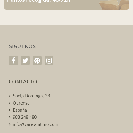
SÍGUENOS
CONTACTO
Santo Domingo, 38
Ourense
España
988 248 180
info@varelaintimo.com