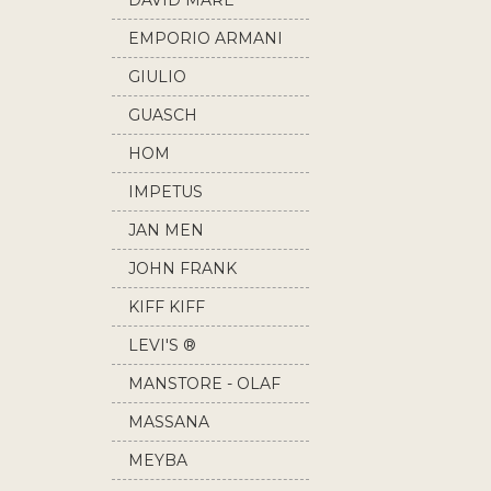
DAVID MARE
EMPORIO ARMANI
GIULIO
GUASCH
HOM
IMPETUS
JAN MEN
JOHN FRANK
KIFF KIFF
LEVI'S ®
MANSTORE - OLAF
BENZ
MASSANA
MEYBA