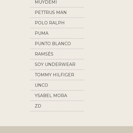
MUYDEMI
PETTRUS MAN
POLO RALPH
LAUREN
PUMA
PUNTO BLANCO
RAMSÉS
SOY UNDERWEAR
TOMMY HILFIGER
UNCO
YSABEL MORA
ZD