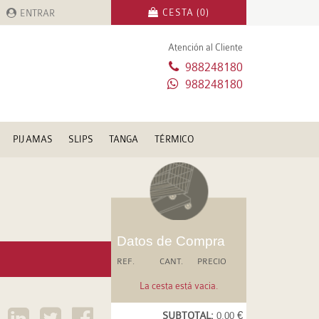
CESTA (0)
ENTRAR
Atención al Cliente
988248180
988248180
PIJAMAS
SLIPS
TANGA
TÉRMICO
Datos de Compra
REF.
CANT.
PRECIO
La cesta está vacia.
SUBTOTAL:
0.00 €