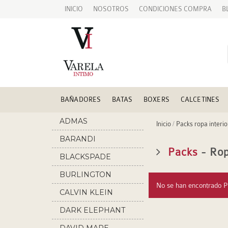
INICIO
NOSOTROS
CONDICIONES COMPRA
B
BAÑADORES
BATAS
BOXERS
CALCETINES
ADMAS
Inicio
/
Packs ropa interi
BARANDI
Packs
- Rop
BLACKSPADE
BURLINGTON
No se han encontrado P
CALVIN KLEIN
DARK ELEPHANT