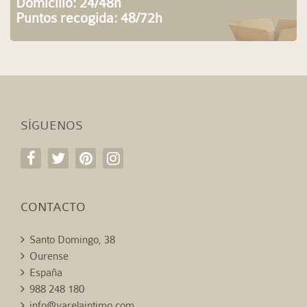
Domicilio: 24/48h
Puntos recogida: 48/72h
SÍGUENOS
CONTACTO
Santo Domingo, 38
Ourense
España
988 248 180
info@varelaintimo.com