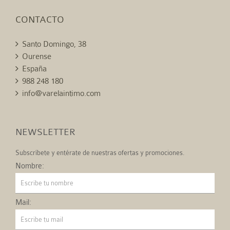
CONTACTO
Santo Domingo, 38
Ourense
España
988 248 180
info@varelaintimo.com
NEWSLETTER
Subscríbete y entérate de nuestras ofertas y promociones.
Nombre:
Mail: