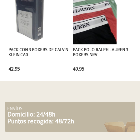
PACK CON 3 BOXERS DE CALVIN
PACK POLO RALPH LAUREN 3
KLEIN CA0
BOXERS NRV
42.95
49.95
ENVÍOS:
Domicilio: 24/48h
Puntos recogida: 48/72h