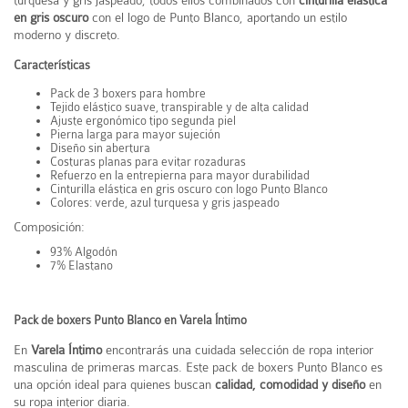
turquesa y gris jaspeado, todos ellos combinados con
cinturilla elástica
en gris oscuro
con el logo de Punto Blanco, aportando un estilo
moderno y discreto.
Características
Pack de 3 boxers para hombre
Tejido elástico suave, transpirable y de alta calidad
Ajuste ergonómico tipo segunda piel
Pierna larga para mayor sujeción
Diseño sin abertura
Costuras planas para evitar rozaduras
Refuerzo en la entrepierna para mayor durabilidad
Cinturilla elástica en gris oscuro con logo Punto Blanco
Colores: verde, azul turquesa y gris jaspeado
Composición:
93% Algodón
7% Elastano
Pack de boxers Punto Blanco en Varela Íntimo
En
Varela Íntimo
encontrarás una cuidada selección de ropa interior
masculina de primeras marcas. Este pack de boxers Punto Blanco es
una opción ideal para quienes buscan
calidad, comodidad y diseño
en
su ropa interior diaria.