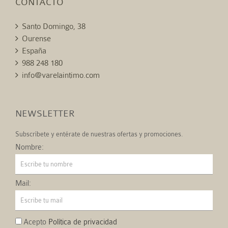
CONTACTO
Santo Domingo, 38
Ourense
España
988 248 180
info@varelaintimo.com
NEWSLETTER
Subscríbete y entérate de nuestras ofertas y promociones.
Nombre:
Mail:
Acepto
Política de privacidad