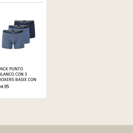
PACK PUNTO
BLANCO CON 3
BOXERS BASIX CON
TOPITOS
44.95