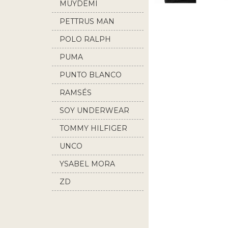
MUYDEMI
PETTRUS MAN
POLO RALPH
LAUREN
PUMA
PUNTO BLANCO
RAMSÉS
SOY UNDERWEAR
TOMMY HILFIGER
UNCO
YSABEL MORA
ZD