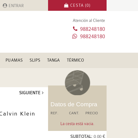
CESTA (0)
ENTRAR
Atención al Cliente
988248180
988248180
PIJAMAS
SLIPS
TANGA
TÉRMICO
SIGUIENTE
Datos de Compra
Calvin Klein
REF.
CANT.
PRECIO
La cesta está vacia.
SUBTOTAL:
0.00 €