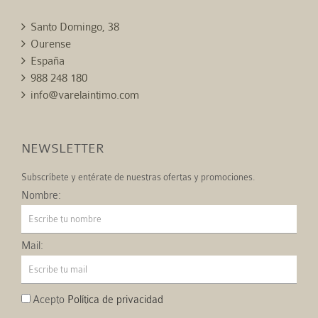
Santo Domingo, 38
Ourense
España
988 248 180
info@varelaintimo.com
NEWSLETTER
Subscríbete y entérate de nuestras ofertas y promociones.
Nombre:
Mail:
Acepto
Política de privacidad