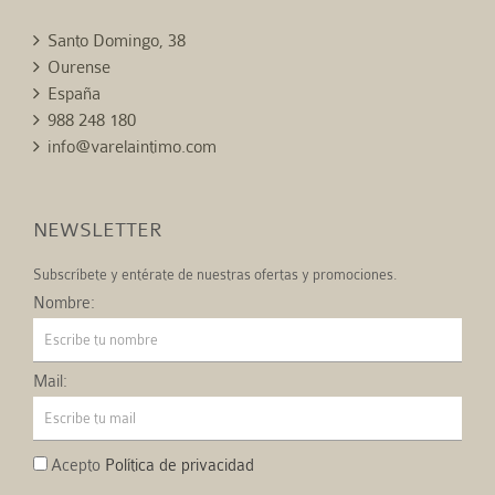
Santo Domingo, 38
Ourense
España
988 248 180
info@varelaintimo.com
NEWSLETTER
Subscríbete y entérate de nuestras ofertas y promociones.
Nombre:
Mail:
Acepto
Política de privacidad