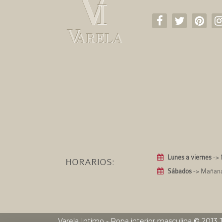
Lunes a viernes
-> 
HORARIOS:
Sábados
-> Mañanas
Varela Intimo - Ropa interior masculina
© 2013 T