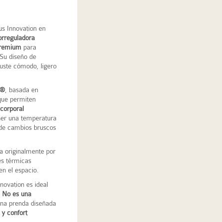
us
Innovation en
orreguladora
 premium
para
 Su diseño de
uste cómodo, ligero
t®
, basada en
 que permiten
 corporal
er una temperatura
 de cambios bruscos
a originalmente por
es térmicas
en el espacio.
novation es ideal
.
No es una
una prenda diseñada
 y confort