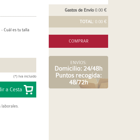
Gastos de Envío
0.00 €
TOTAL:
0.00 €
-
Cuál es tu talla
COMPRAR
ENVÍOS:
Domicilio: 24/48h
Puntos recogida:
(*) Iva incluido
48/72h
 laborales.