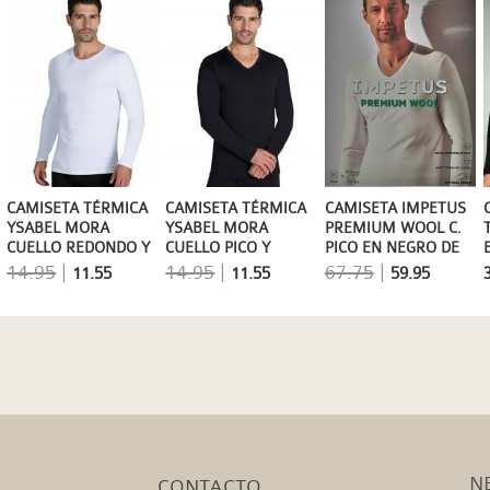
CAMISETA TÉRMICA
CAMISETA TÉRMICA
CAMISETA IMPETUS
YSABEL MORA
YSABEL MORA
PREMIUM WOOL C.
CUELLO REDONDO Y
CUELLO PICO Y
PICO EN NEGRO DE
MANGA LARGA
MANGA LARGA
MANGA LARGA
14.95
|
14.95
|
67.75
|
11.55
11.55
59.95
N
CONTACTO