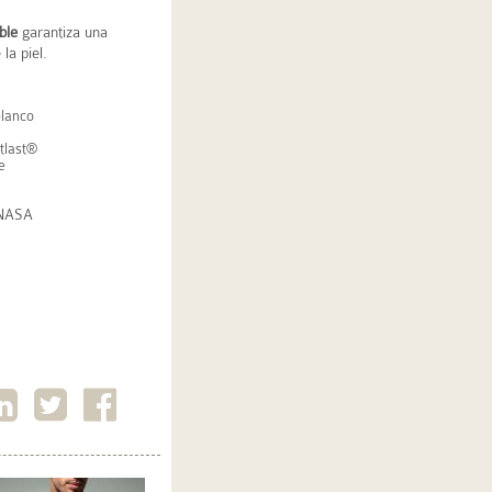
ble
garantiza una
la piel.
blanco
tlast®
e
a NASA