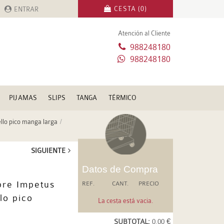
CESTA (0)
ENTRAR
Atención al Cliente
988248180
988248180
PIJAMAS
SLIPS
TANGA
TÉRMICO
llo pico manga larga
SIGUIENTE
Datos de Compra
bre Impetus
REF.
CANT.
PRECIO
lo pico
La cesta está vacia.
SUBTOTAL:
0.00 €