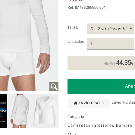
Ref.
IM133289800 001
Tallas:
Unidades
:
44.35
48.75 |
€
Envío 1-2 días
ENVÍO GRATIS
Categoría:
Camisetas interiores hombre
Marca: