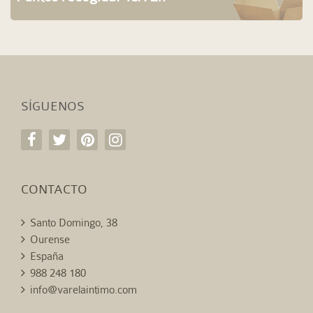
SÍGUENOS
CONTACTO
Santo Domingo, 38
Ourense
España
988 248 180
info@varelaintimo.com