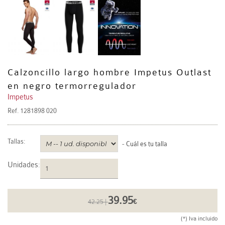
Calzoncillo largo hombre Impetus Outlast
en negro termorregulador
Impetus
Ref.
1281898 020
Tallas:
-
Cuál es tu talla
Unidades
:
39.95
42.25 |
€
(*) Iva incluido