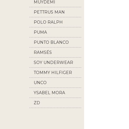
MUYDEMI
PETTRUS MAN
POLO RALPH
LAUREN
PUMA
PUNTO BLANCO
RAMSÉS
SOY UNDERWEAR
TOMMY HILFIGER
UNCO
YSABEL MORA
ZD