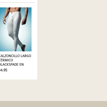
CALZONCILLO LARGO
TÉRMICO
BLACKSPADE EN
BLANCO
34.95