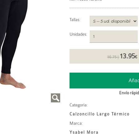
Tallas:
Unidades
:
13.95
16.75 |
€
Envío rápid
Categoría:
Calzoncillo Largo Térmico
Marca:
Ysabel Mora