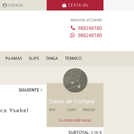
CESTA (0)
ENTRAR
Atención al Cliente
988248180
988248180
PIJAMAS
SLIPS
TANGA
TÉRMICO
SIGUIENTE
Datos de Compra
ico Ysabel
REF.
CANT.
PRECIO
La cesta está vacia.
SUBTOTAL:
0.00 €