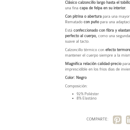
Clásico calzoncillo largo hasta el tobill
una fina
capa de felpa en su interior.
Con pitrina o abertura
para una mayor
Rematado
con puño
para una adaptació
Está
confeccionado con fibra y elastan
perfecto al cuerpo,
como una segunda 
suave al tacto.
Calzoncillo térmico con
efecto termore
mantener el cuerpo siempre a la mis
Magnifica relación calidad-precio
para
imprescidible en los frios dias de invie
Color: Negro
Composición:
92% Poliéster
8% Elastáno
COMPARTE: