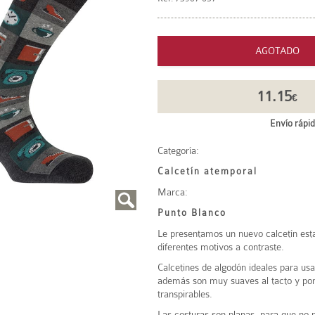
AGOTADO
11.15
€
Envío rápid
Categoría:
Calcetín atemporal
Marca:
Punto Blanco
Le presentamos un nuevo calcetín es
diferentes motivos a contraste.
Calcetines de algodón ideales para usa
además son muy suaves al tacto y por
transpirables.
Las costuras son planas, para que no 