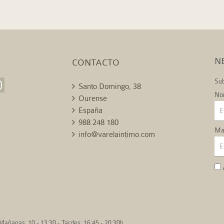
N
CONTACTO
Sub
Santo Domingo, 38
No
Ourense
España
988 248 180
Mai
info@varelaintimo.com
Mañanas: 10 - 13:30 - Tardes: 16:45 - 20:30h