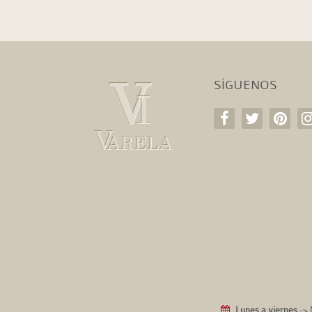
SÍGUENOS
Lunes a viernes
-> 