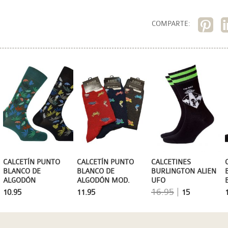
COMPARTE:
CALCETINES
CALCETÍN PUNTO
CALCETÍN PUNTO
BURLINGTON ALIEN
BLANCO DE
BLANCO DE
UFO
ALGODÓN
ALGODÓN MOD.
MERCERIZADO
ANIMALES MARINOS
16.95
|
15
10.95
11.95
TUCÁN Y HOJAS