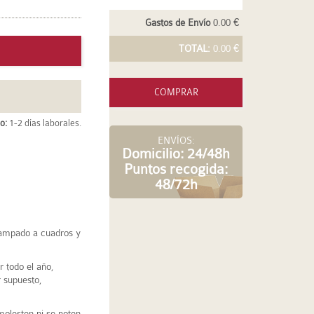
Gastos de Envío
0.00 €
TOTAL:
0.00 €
COMPRAR
o:
1-2 días laborales.
ENVÍOS:
Domicilio: 24/48h
Puntos recogida:
48/72h
tampado a cuadros y
r todo el año,
 supuesto,
molesten ni se noten