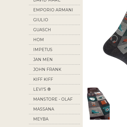
DAVID MARE
EMPORIO ARMANI
GIULIO
GUASCH
HOM
IMPETUS
JAN MEN
JOHN FRANK
KIFF KIFF
LEVI'S ®
MANSTORE - OLAF
BENZ
MASSANA
MEYBA