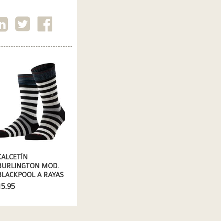
CALCETÍN
BURLINGTON MOD.
BLACKPOOL A RAYAS
ANCHAS EN NEGRO
15.95