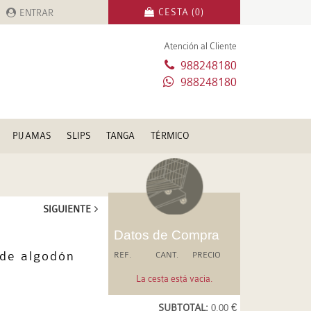
CESTA (0)
ENTRAR
Atención al Cliente
988248180
988248180
PIJAMAS
SLIPS
TANGA
TÉRMICO
SIGUIENTE
Datos de Compra
 de algodón
REF.
CANT.
PRECIO
La cesta está vacia.
SUBTOTAL:
0.00 €