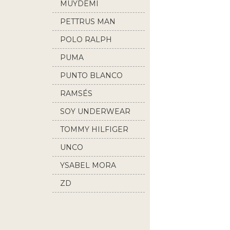
MUYDEMI
PETTRUS MAN
POLO RALPH
LAUREN
PUMA
PUNTO BLANCO
RAMSÉS
SOY UNDERWEAR
TOMMY HILFIGER
UNCO
YSABEL MORA
ZD