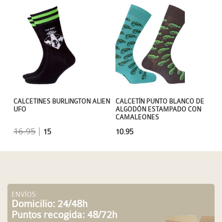
CALCETINES BURLINGTON ALIEN
CALCETÍN PUNTO BLANCO DE
UFO
ALGODÓN ESTAMPADO CON
CAMALEONES
16.95
|
15
10.95
ENVÍOS:
Domicilio: 24/48h
Puntos recogida: 48/72h