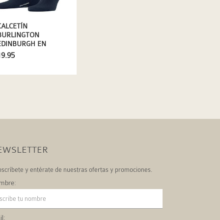
CALCETÍN
BURLINGTON
EDINBURGH EN
LANA DE COLOR
19.95
AZUL MARINO
EWSLETTER
scríbete y entérate de nuestras ofertas y promociones.
mbre:
l: