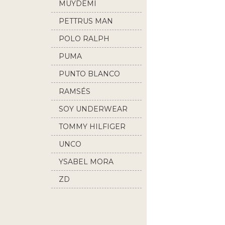
MUYDEMI
PETTRUS MAN
POLO RALPH
LAUREN
PUMA
PUNTO BLANCO
RAMSÉS
SOY UNDERWEAR
TOMMY HILFIGER
UNCO
YSABEL MORA
ZD