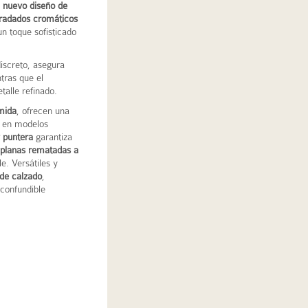
n
nuevo diseño de
radados cromáticos
n toque sofisticado
discreto, asegura
tras que el
talle refinado.
amida
, ofrecen una
e en modelos
y puntera
garantiza
 planas rematadas a
e. Versátiles y
 de calzado
,
nconfundible