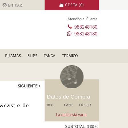
CESTA (0)
ENTRAR
Atención al Cliente
988248180
988248180
PIJAMAS
SLIPS
TANGA
TÉRMICO
SIGUIENTE
Datos de Compra
ewcastle de
REF.
CANT.
PRECIO
La cesta está vacia.
SUBTOTAL:
0.00 €