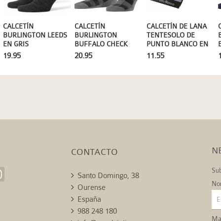
CALCETÍN
CALCETÍN
CALCETÍN DE LANA
BURLINGTON LEEDS
BURLINGTON
TENTESOLO DE
EN GRIS
BUFFALO CHECK
PUNTO BLANCO EN
LANA EN GRIS
NEGRO
19.95
20.95
11.55
N
CONTACTO
Sub
Santo Domingo, 38
No
Ourense
España
988 248 180
Mai