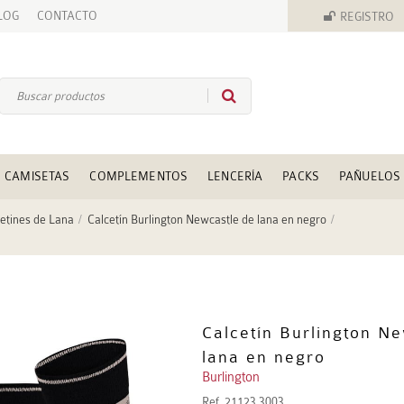
LOG
CONTACTO
REGISTRO
CAMISETAS
COMPLEMENTOS
LENCERÍA
PACKS
PAÑUELOS
etines de Lana
Calcetín Burlington Newcastle de lana en negro
Calcetín Burlington N
lana en negro
Burlington
Ref.
21123 3003