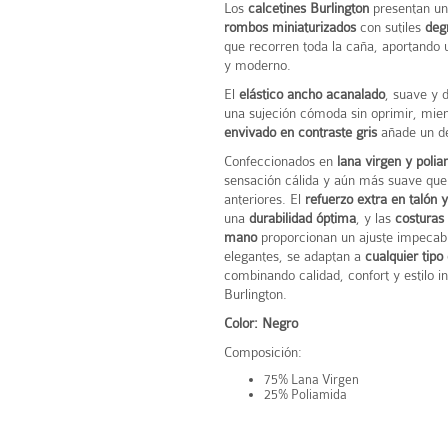
Los
calcetines Burlington
presentan u
rombos miniaturizados
con sutiles
deg
que recorren toda la caña, aportando u
y moderno.
El
elástico ancho acanalado
, suave y 
una sujeción cómoda sin oprimir, mien
envivado en contraste gris
añade un de
Confeccionados en
lana virgen y poli
sensación cálida y aún más suave qu
anteriores. El
refuerzo extra en talón 
una
durabilidad óptima
, y las
costuras
mano
proporcionan un ajuste impecabl
elegantes, se adaptan a
cualquier tipo
combinando calidad, confort y estilo i
Burlington.
Color: Negro
Composición:
75% Lana Virgen
25% Poliamida