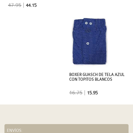
47.95
|
44.15
BOXER GUASCH DE TELA AZUL
CON TOPITOS BLANCOS
16.75
|
15.95
ENVÍOS: