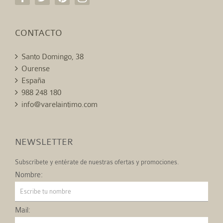
CONTACTO
Santo Domingo, 38
Ourense
España
988 248 180
info@varelaintimo.com
NEWSLETTER
Subscríbete y entérate de nuestras ofertas y promociones.
Nombre:
Mail: