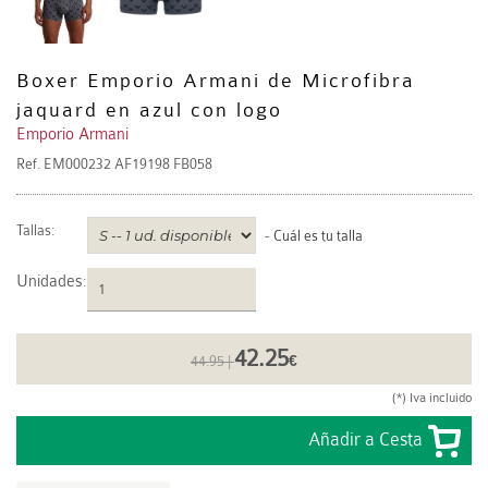
Boxer Emporio Armani de Microfibra
jaquard en azul con logo
Emporio Armani
Ref.
EM000232 AF19198 FB058
Tallas:
-
Cuál es tu talla
Unidades
:
42.25
44.95 |
€
(*) Iva incluido