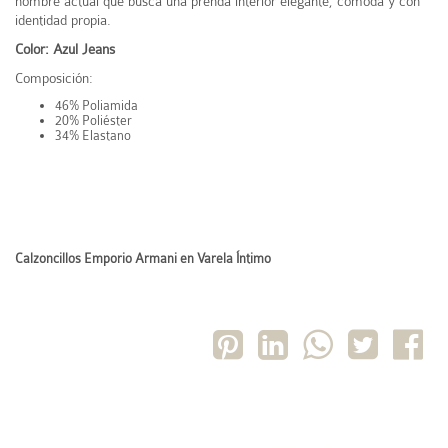
hombre actual que busca una prenda interior elegante, cómoda y con
identidad propia.
Color: Azul Jeans
Composición:
46% Poliamida
20% Poliéster
34% Elastano
Calzoncillos Emporio Armani en Varela Íntimo