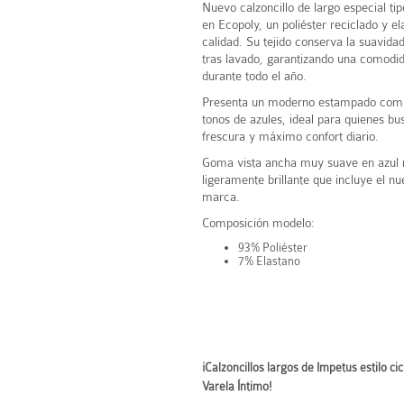
Nuevo calzoncillo de largo especial tip
en Ecopoly, un poliéster reciclado y el
calidad. Su tejido conserva la suavida
tras lavado, garantizando una comodi
durante todo el año.
Presenta un moderno estampado comb
tonos de azules, ideal para quienes bu
frescura y máximo confort diario.
Goma vista ancha muy suave en azul 
ligeramente brillante que incluye el nu
marca.
Composición modelo:
93% Poliéster
7% Elastano
¡Calzoncillos largos de Impetus estilo c
Varela Íntimo!