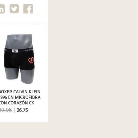
BOXER CALVIN KLEIN
1996 EN MICROFIBRA
CON CORAZÓN CK
(ED. SAN VALENTÍN)
29.95
|
26.75