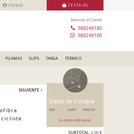
CESTA (0)
ENTRAR
Atención al Cliente
988248180
988248180
PIJAMAS
SLIPS
TANGA
TÉRMICO
SIGUIENTE
Datos de Compra
ofibra
REF.
CANT.
PRECIO
ciclista
La cesta está vacia.
SUBTOTAL:
0.00 €