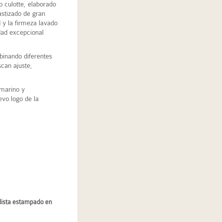
o culotte, elaborado
astizado de gran
d y la firmeza lavado
dad excepcional
inando diferentes
scan ajuste,
marino y
evo logo de la
iclista estampado en