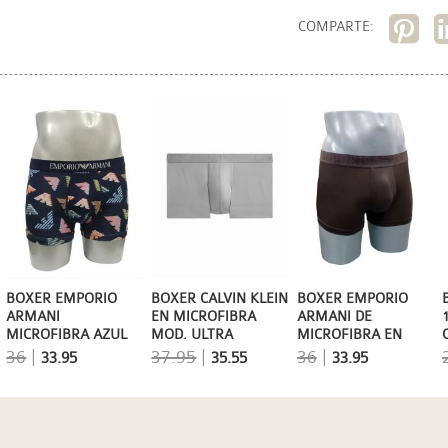
COMPARTE:
BOXER EMPORIO
BOXER CALVIN KLEIN
BOXER EMPORIO
ARMANI
EN MICROFIBRA
ARMANI DE
MICROFIBRA AZUL
MOD. ULTRA
MICROFIBRA EN
MARINO CON LOGOS
SUPPORT EN GRIS
MARRÓN
36
|
37.95
|
36
|
33.95
35.55
33.95
DE COLORES
ALEACIÓN
CHOCOLATE