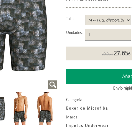
Tallas:
Unidades
:
27.65
29.95 |
€
Envío rápid
Categoría:
Boxer de Microfiba
Marca:
Impetus Underwear