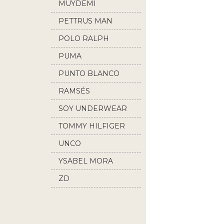
MUYDEMI
PETTRUS MAN
POLO RALPH
LAUREN
PUMA
PUNTO BLANCO
RAMSÉS
SOY UNDERWEAR
TOMMY HILFIGER
UNCO
YSABEL MORA
ZD