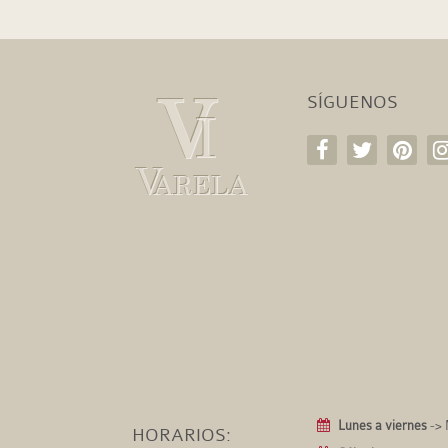
SÍGUENOS
Lunes a viernes
-> 
HORARIOS: