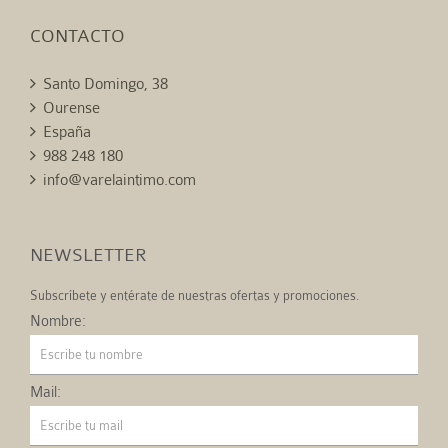
CONTACTO
Santo Domingo, 38
Ourense
España
988 248 180
info@varelaintimo.com
NEWSLETTER
Subscríbete y entérate de nuestras ofertas y promociones.
Nombre:
Mail: