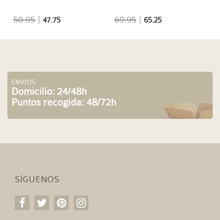
50.95
|
69.95
|
47.75
65.25
ENVÍOS:
Domicilio: 24/48h
Puntos recogida: 48/72h
SÍGUENOS