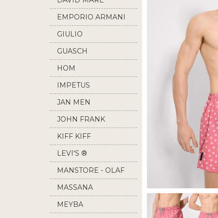
DAVID MARE
EMPORIO ARMANI
GIULIO
GUASCH
HOM
IMPETUS
JAN MEN
JOHN FRANK
KIFF KIFF
LEVI'S ®
MANSTORE - OLAF
BENZ
MASSANA
MEYBA