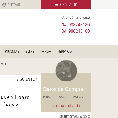
CESTA (0)
ENTRAR
Atención al Cliente
988248180
988248180
PIJAMAS
SLIPS
TANGA
TÉRMICO
ucsia
SIGUIENTE
Datos de Compra
uvenil para
REF.
CANT.
PRECIO
n fucsia
La cesta está vacia.
SUBTOTAL:
0.00 €