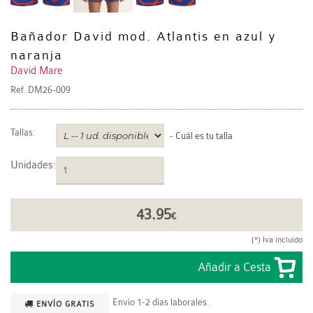
Bañador David mod. Atlantis en azul y
naranja
David Mare
Ref.
DM26-009
Tallas:
-
Cuál es tu talla
Unidades
:
43.95
€
(*) Iva incluido
Envío 1-2 días laborales.
ENVÍO GRATIS