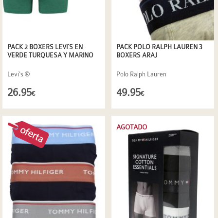
PACK 2 BOXERS LEVI´S EN
PACK POLO RALPH LAUREN 3
VERDE TURQUESA Y MARINO
BOXERS ARAJ
Levi's ®
Polo Ralph Lauren
26.95
49.95
€
€
AGOTADO