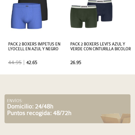
PACK 2 BOXERS IMPETUS EN
PACK 2 BOXERS LEVI´S AZUL Y
LYOCELL EN AZUL Y NEGRO
VERDE CON CINTURILLA BICOLOR
44.95
|
42.65
26.95
ENVÍOS:
Domicilio: 24/48h
Puntos recogida: 48/72h