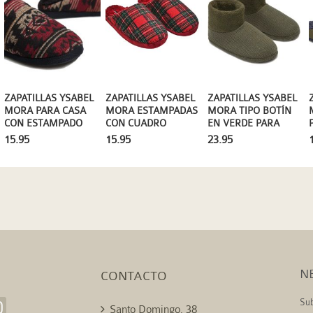
ZAPATILLAS YSABEL
ZAPATILLAS YSABEL
ZAPATILLAS YSABEL
MORA PARA CASA
MORA ESTAMPADAS
MORA TIPO BOTÍN
CON ESTAMPADO
CON CUADRO
EN VERDE PARA
ÉTNICO
ESCOCÉS EN ROJO
ESTAR POR CASA
15.95
15.95
23.95
N
CONTACTO
Sub
Santo Domingo, 38