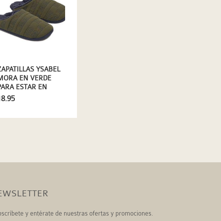
ZAPATILLAS YSABEL
MORA EN VERDE
PARA ESTAR EN
CASA
18.95
EWSLETTER
scríbete y entérate de nuestras ofertas y promociones.