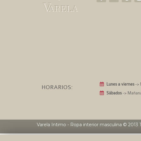
Lunes a viernes
-> 
HORARIOS:
Sábados
-> Mañanas
Varela Intimo - Ropa interior masculina
© 2013 T