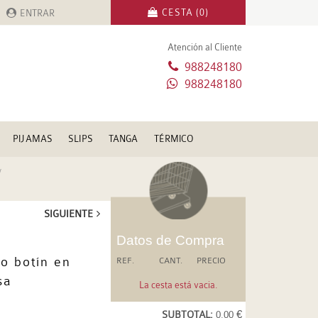
CESTA (0)
ENTRAR
Atención al Cliente
988248180
988248180
PIJAMAS
SLIPS
TANGA
TÉRMICO
SIGUIENTE
Datos de Compra
o botín en
REF.
CANT.
PRECIO
sa
La cesta está vacia.
SUBTOTAL:
0.00 €