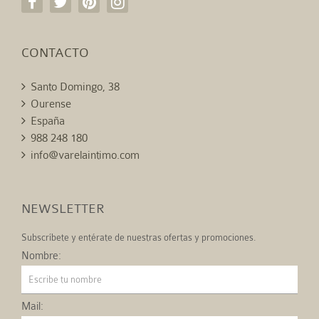
CONTACTO
Santo Domingo, 38
Ourense
España
988 248 180
info@varelaintimo.com
NEWSLETTER
Subscríbete y entérate de nuestras ofertas y promociones.
Nombre:
Mail: