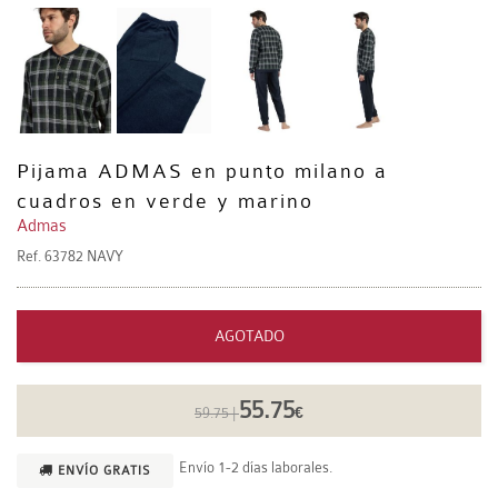
Pijama ADMAS en punto milano a
cuadros en verde y marino
Admas
Ref.
63782 NAVY
AGOTADO
55.75
59.75 |
€
Envío 1-2 días laborales.
ENVÍO GRATIS