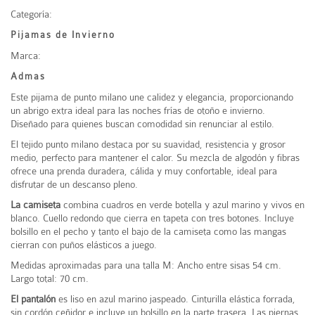
Categoría:
Pijamas de Invierno
Marca:
Admas
Este pijama de punto milano une calidez y elegancia, proporcionando
un abrigo extra ideal para las noches frías de otoño e invierno.
Diseñado para quienes buscan comodidad sin renunciar al estilo.
El tejido punto milano destaca por su suavidad, resistencia y grosor
medio, perfecto para mantener el calor. Su mezcla de algodón y fibras
ofrece una prenda duradera, cálida y muy confortable, ideal para
disfrutar de un descanso pleno.
La camiseta
combina cuadros en verde botella y azul marino y vivos en
blanco. Cuello redondo que cierra en tapeta con tres botones. Incluye
bolsillo en el pecho y tanto el bajo de la camiseta como las mangas
cierran con puños elásticos a juego.
Medidas aproximadas para una talla M: Ancho entre sisas 54 cm.
Largo total: 70 cm.
El pantalón
es liso en azul marino jaspeado. Cinturilla elástica forrada,
sin cordón ceñidor e incluye un bolsillo en la parte trasera. Las piernas