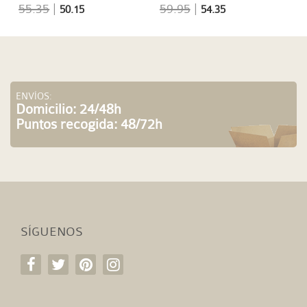
55.35
|
59.95
|
50.15
54.35
ENVÍOS:
Domicilio: 24/48h
Puntos recogida: 48/72h
SÍGUENOS