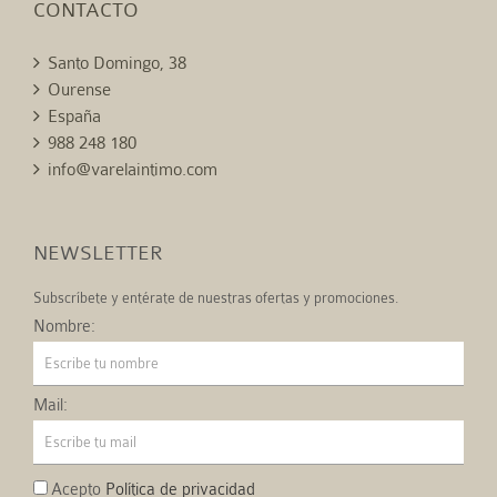
CONTACTO
Santo Domingo, 38
Ourense
España
988 248 180
info@varelaintimo.com
NEWSLETTER
Subscríbete y entérate de nuestras ofertas y promociones.
Nombre:
Mail:
Acepto
Política de privacidad