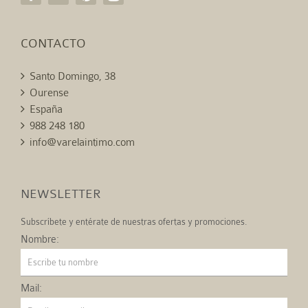
CONTACTO
Santo Domingo, 38
Ourense
España
988 248 180
info@varelaintimo.com
NEWSLETTER
Subscríbete y entérate de nuestras ofertas y promociones.
Nombre:
Mail: