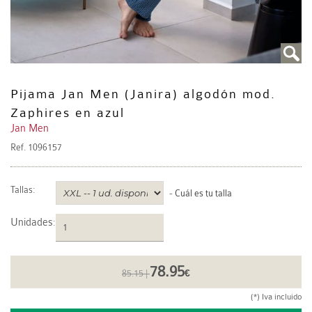
Pijama Jan Men (Janira) algodón mod.
Zaphires en azul
Jan Men
Ref.
1096157
Tallas:
-
Cuál es tu talla
Unidades
:
78.95
85.15 |
€
(*) Iva incluido