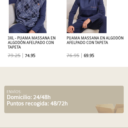
3XL - PIJAMA MASSANA EN
PIJAMA MASSANA EN ALGODÓN
ALGODÓN AFELPADO CON
AFELPADO CON TAPETA
TAPETA
79.25
|
76.95
|
74.95
69.95
ENVÍOS:
Domicilio: 24/48h
Puntos recogida: 48/72h