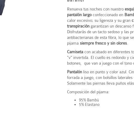
Barandi
Renueva tus noches con nuestro
esqu
pantalón largo
confeccionado en
Bam
calor excesivo; su ligereza y su gran
c
transpiración
garantizan un descanso 
Disfrutarás de un tacto sedoso y las p
antibacterianas de esta fibra, lo que s
pijama
siempre fresco y sin olores
.
Camiseta
con acabado en diferentes t
"v" invertida. El cuello es redondo y c
botones, que van a juego con el tono 
Pantalón
liso en punto y color azul. Cint
forrada a juego, con bolsillos laterales
Solamente las piernas lleva puños elás
Composición del pijama:
95% Bambú
5% Elastano