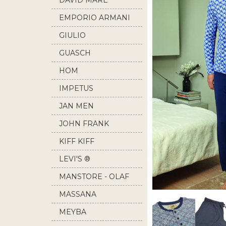
DAVID MARE
EMPORIO ARMANI
GIULIO
GUASCH
HOM
IMPETUS
JAN MEN
JOHN FRANK
KIFF KIFF
LEVI'S ®
MANSTORE - OLAF
BENZ
MASSANA
MEYBA