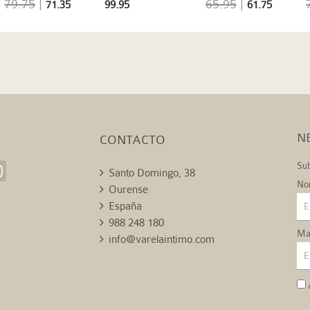
79.75
|
65.95
|
71.35
99.95
61.75
N
CONTACTO
Sub
Santo Domingo, 38
No
Ourense
España
988 248 180
Mai
info@varelaintimo.com