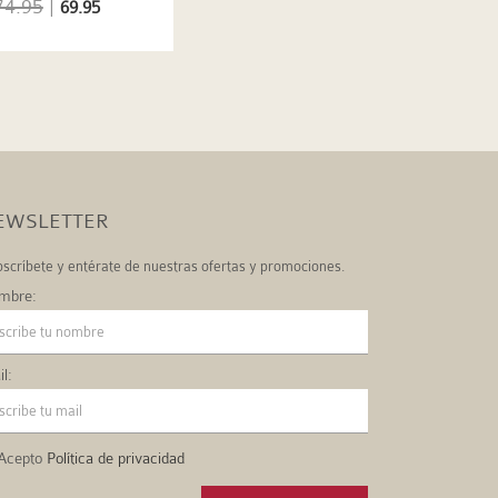
74.95
|
69.95
EWSLETTER
scríbete y entérate de nuestras ofertas y promociones.
mbre:
l:
Acepto
Política de privacidad