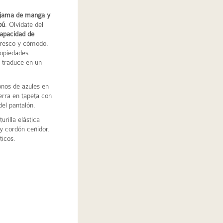
ijama de manga y
bú
. Olvídate del
apacidad de
fresco y cómodo.
ropiedades
e traduce en un
onos de azules en
ierra en tapeta con
del pantalón.
urilla elástica
 y cordón ceñidor.
ticos.