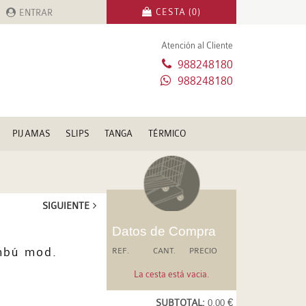
CESTA (0)
ENTRAR
Atención al Cliente
988248180
988248180
PIJAMAS
SLIPS
TANGA
TÉRMICO
SIGUIENTE
Datos de Compra
mbú mod.
REF.
CANT.
PRECIO
La cesta está vacia.
SUBTOTAL:
0.00 €