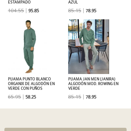
ESTAMPADO
AZUL
104.55
|
85.15
|
95.85
78.95
PIJAMA PUNTO BLANCO
PIJAMA JAN MEN (JANIRA)
ORGANIX DE ALGODÓN EN
ALGODÓN MOD. ROWING EN
VERDE CON PUÑOS
VERDE
65.95
|
85.15
|
58.25
78.95