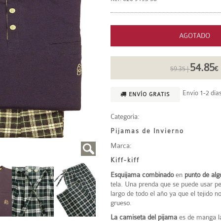
AGOTADO
54.85
59.35 |
€
Envío 1-2 días
ENVÍO GRATIS
Categoría:
Pijamas de Invierno
Marca:
Kiff-kiff
Esquijama combinad
o
en
punto de alg
tela. Una prenda que se puede usar p
largo de todo el año ya que el tejido n
grueso.
La camiseta del pijama
es de manga la