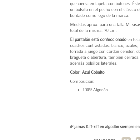
que cierra en tapeta con botones. Ést
un bolsillo en el pecho con el clásico d
bordado como logo de la marca.
Medidas aprox. para una talla M, sisa
total de la misma: 70 cm.
El pantalón está confeccionado
en tel
cuadros contrastados: blanco, azules, v
forrada a juego con cordón ceñidor, d
bragueta o abertura, también cerrada 
además bolsillos laterales.
Color: Azul Cobalto
Composición:
100% Algodón
¡Pijamas Kiff-kiff en algodón siempre en