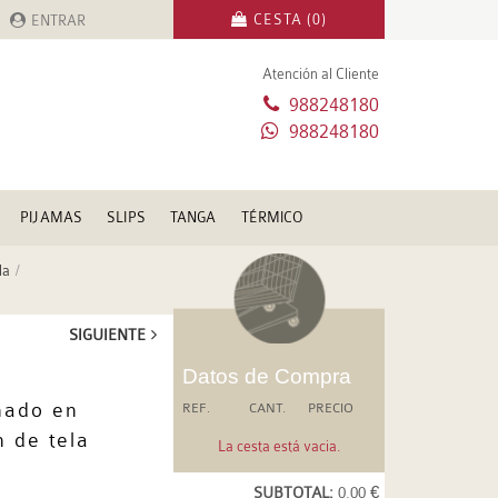
CESTA (0)
ENTRAR
Atención al Cliente
988248180
988248180
PIJAMAS
SLIPS
TANGA
TÉRMICO
la
SIGUIENTE
Datos de Compra
nado en
REF.
CANT.
PRECIO
n de tela
La cesta está vacia.
SUBTOTAL:
0.00 €