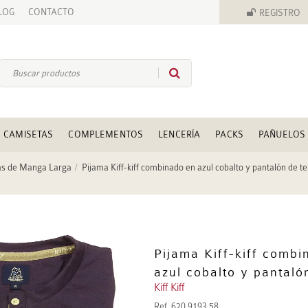
LOG
CONTACTO
REGISTRO
CAMISETAS
COMPLEMENTOS
LENCERÍA
PACKS
PAÑUELOS
as de Manga Larga
Pijama Kiff-kiff combinado en azul cobalto y pantalón de te
Pijama Kiff-kiff combi
azul cobalto y pantaló
Kiff Kiff
Ref.
620 9193 58