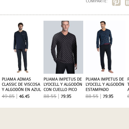
COMPARTE:
PIJAMA ADMAS
PIJAMA IMPETUS DE
PIJAMA IMPETUS DE
CLASSIC DE VISCOSA
LYOCELL Y ALGODÓN
LYOCELL Y ALGODÓN
Y ALGODÓN EN AZUL
CON CUELLO PICO
ESTAMPADO
MARINO
VEGETAL
49.85
|
88.55
|
88.55
|
46.45
79.95
79.95