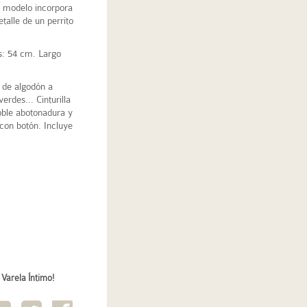
e modelo incorpora
etalle de un perrito
s: 54 cm. Largo
a de algodón a
erdes... Cinturilla
oble abotonadura y
con botón. Incluye
 Varela Íntimo!