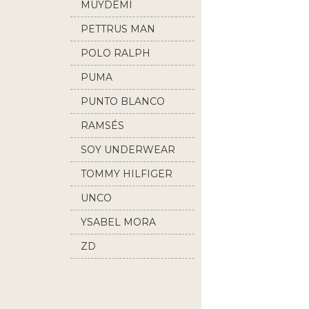
MUYDEMI
PETTRUS MAN
POLO RALPH
LAUREN
PUMA
PUNTO BLANCO
RAMSÉS
SOY UNDERWEAR
TOMMY HILFIGER
UNCO
YSABEL MORA
ZD