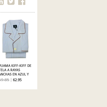
PIJAMA KIFF-KIFF DE
TELA A RAYAS
ANCHAS EN AZUL Y
BLANCO
69.85
|
62.95