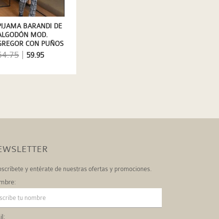
PIJAMA BARANDI DE
ALGODÓN MOD.
GREGOR CON PUÑOS
64.75
|
59.95
EWSLETTER
scríbete y entérate de nuestras ofertas y promociones.
mbre:
l: