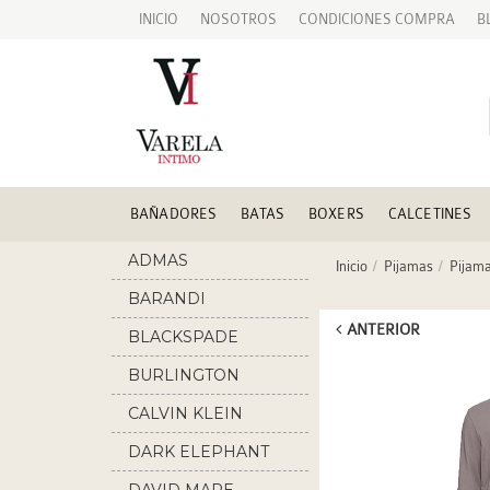
INICIO
NOSOTROS
CONDICIONES COMPRA
B
BAÑADORES
BATAS
BOXERS
CALCETINES
ADMAS
Inicio
Pijamas
Pijam
BARANDI
ANTERIOR
BLACKSPADE
BURLINGTON
CALVIN KLEIN
DARK ELEPHANT