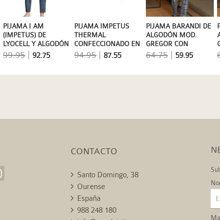
PIJAMA I AM
PIJAMA IMPETUS
PIJAMA BARANDI DE
(IMPETUS) DE
THERMAL
ALGODÓN MOD.
LYOCELL Y ALGODÓN
CONFECCIONADO EN
GREGOR CON
EN AZUL GRISACEO
MODAL Y
BOSILLO EN EL
99.95
|
94.95
|
64.75
|
92.75
87.55
59.95
PAISLEY
POLIÉSTER.
PECHO
N
CONTACTO
Sub
Santo Domingo, 38
No
Ourense
España
988 248 180
Mai