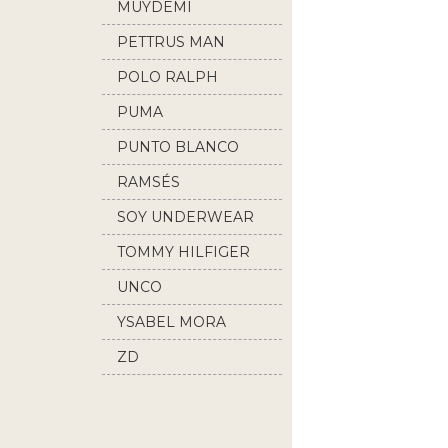
MUYDEMI
PETTRUS MAN
POLO RALPH
LAUREN
PUMA
PUNTO BLANCO
RAMSÉS
SOY UNDERWEAR
TOMMY HILFIGER
UNCO
YSABEL MORA
ZD