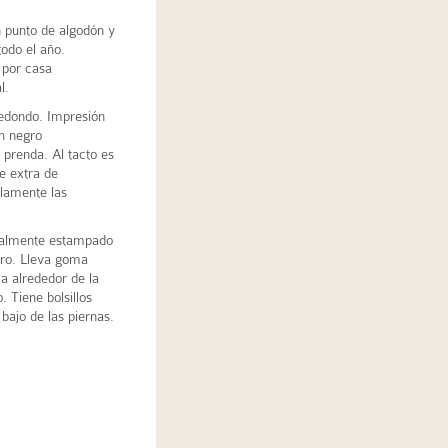
 punto de algodón y
todo el año.
 por casa
l.
edondo. Impresión
n negro
a prenda. Al tacto es
e extra de
lamente las
otalmente estampado
gro. Lleva goma
a alrededor de la
. Tiene bolsillos
 bajo de las piernas.