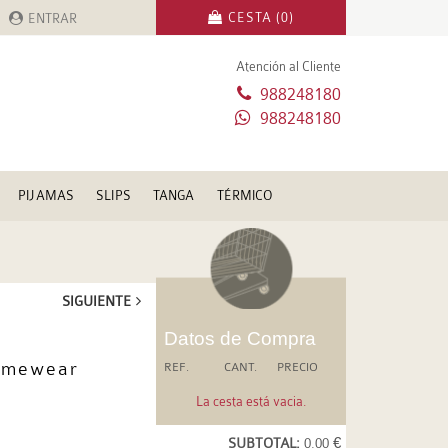
CESTA (0)
ENTRAR
Atención al Cliente
988248180
988248180
PIJAMAS
SLIPS
TANGA
TÉRMICO
SIGUIENTE
Datos de Compra
Homewear
REF.
CANT.
PRECIO
La cesta está vacia.
SUBTOTAL:
0.00 €