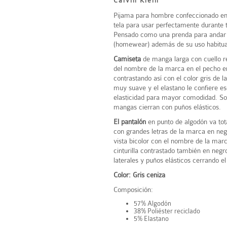
Calvin Klein
Pijama para hombre confeccionado en
tela para usar perfectamente durante 
Pensado como una prenda para andar
(homewear) además de su uso habitua
Camiseta
de manga larga con cuello r
del nombre de la marca en el pecho e
contrastando así con el color gris de l
muy suave y el elastano le confiere es
elasticidad para mayor comodidad. So
mangas cierran con puños elásticos.
El pantalón
en punto de algodón va t
con grandes letras de la marca en ne
vista bicolor con el nombre de la marc
cinturilla contrastado también en negro
laterales y puños elásticos cerrando el
Color: Gris ceniza
Composición:
57% Algodón
38% Poliéster reciclado
5% Elastano