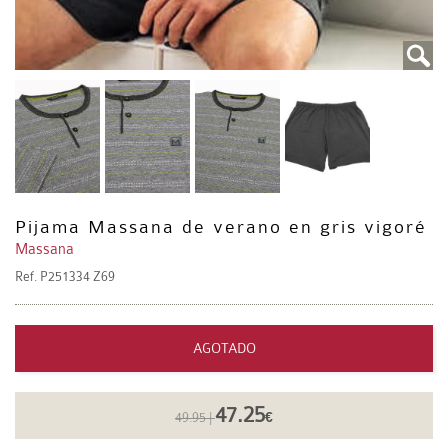
Pijama Massana de verano en gris vigoré
Massana
Ref.
P251334 Z69
AGOTADO
47.25
49.95 |
€