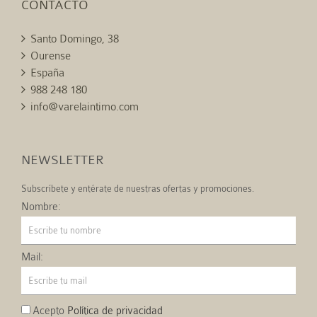
CONTACTO
Santo Domingo, 38
Ourense
España
988 248 180
info@varelaintimo.com
NEWSLETTER
Subscríbete y entérate de nuestras ofertas y promociones.
Nombre:
Mail:
Acepto
Política de privacidad