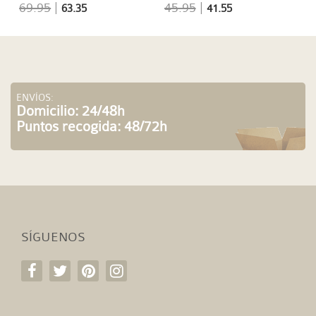
69.95
|
45.95
|
63.35
41.55
ENVÍOS:
Domicilio: 24/48h
Puntos recogida: 48/72h
SÍGUENOS