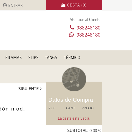
CESTA (0)
ENTRAR
Atención al Cliente
988248180
988248180
PIJAMAS
SLIPS
TANGA
TÉRMICO
SIGUIENTE
Datos de Compra
dón mod.
REF.
CANT.
PRECIO
La cesta está vacia.
SUBTOTAL:
0.00 €