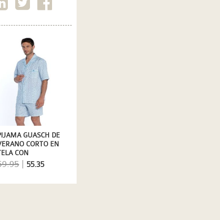
PIJAMA GUASCH DE
VERANO CORTO EN
TELA CON
ESTAMPADO
59.95
|
55.35
GEOMÉTRICO