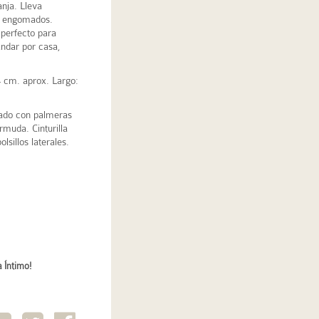
nja. Lleva
os engomados.
 perfecto para
ndar por casa,
4 cm. aprox. Largo:
ado con palmeras
rmuda. Cinturilla
lsillos laterales.
 Íntimo!