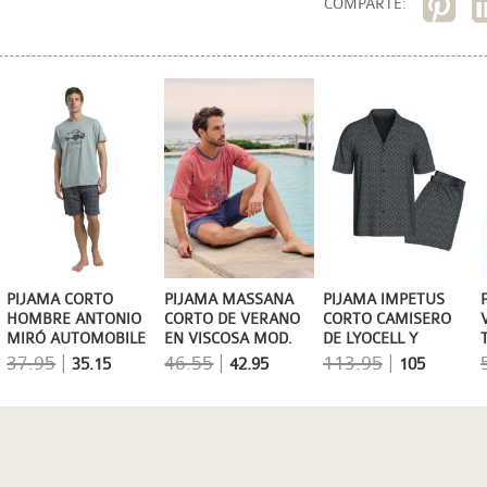
COMPARTE:
PIJAMA CORTO
PIJAMA MASSANA
PIJAMA IMPETUS
HOMBRE ANTONIO
CORTO DE VERANO
CORTO CAMISERO
MIRÓ AUTOMOBILE
EN VISCOSA MOD.
DE LYOCELL Y
SAILOR
ALGODÓN
37.95
|
46.55
|
113.95
|
35.15
42.95
105
ESTAMPADO
GEOMÉTRICO