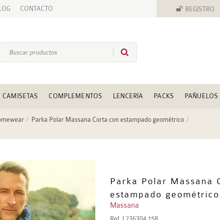
LOG
CONTACTO
REGISTRO
CAMISETAS
COMPLEMENTOS
LENCERÍA
PACKS
PAÑUELOS
omewear
Parka Polar Massana Corta con estampado geométrico
Parka Polar Massana 
estampado geométrico
Massana
Ref.
L736304 158