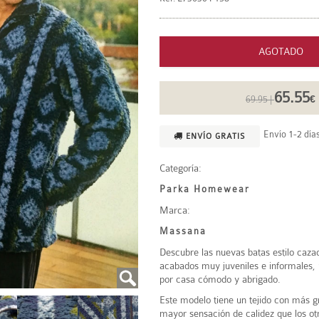
AGOTADO
65.55
69.95 |
€
Envío 1-2 días
ENVÍO GRATIS
Categoría:
Parka Homewear
Marca:
Massana
Descubre las nuevas batas estilo caza
acabados muy juveniles e informales,
por casa cómodo y abrigado.
Este modelo tiene un tejido con más g
mayor sensación de calidez que los ot