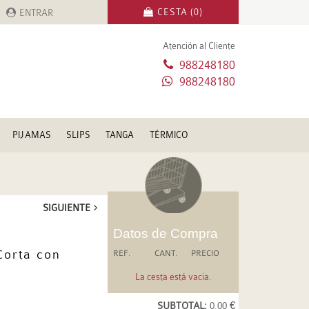
CESTA (0)
ENTRAR
Atención al Cliente
988248180
988248180
PIJAMAS
SLIPS
TANGA
TÉRMICO
SIGUIENTE
Datos de Compra
Corta con
REF.
CANT.
PRECIO
La cesta está vacia.
SUBTOTAL:
0.00 €