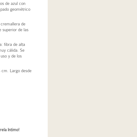
os de azul con
mpado geométrico
y cremallera de
e superior de las
: fibra de alta
muy cálida. Se
 uso y de los
54 cm. Largo desde
ela Intimo!