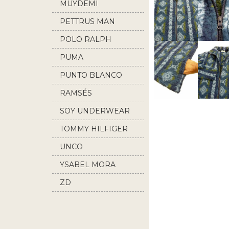
MUYDEMI
PETTRUS MAN
POLO RALPH
LAUREN
PUMA
PUNTO BLANCO
RAMSÉS
SOY UNDERWEAR
TOMMY HILFIGER
UNCO
YSABEL MORA
ZD