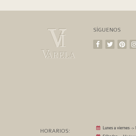
SÍGUENOS
Lunes a viernes
-> 
HORARIOS: