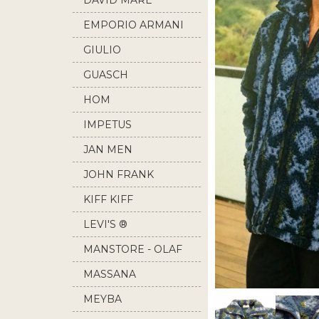
DAVID MARE
EMPORIO ARMANI
GIULIO
GUASCH
HOM
IMPETUS
JAN MEN
JOHN FRANK
KIFF KIFF
LEVI'S ®
MANSTORE - OLAF
BENZ
MASSANA
MEYBA