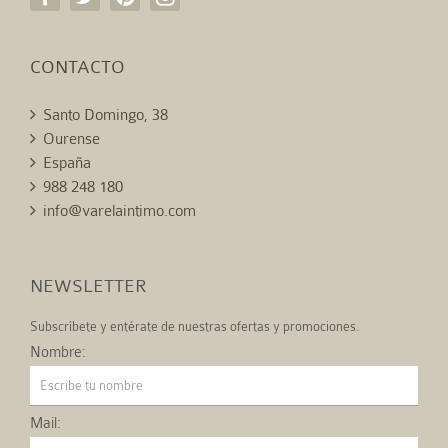
CONTACTO
Santo Domingo, 38
Ourense
España
988 248 180
info@varelaintimo.com
NEWSLETTER
Subscríbete y entérate de nuestras ofertas y promociones.
Nombre:
Mail: