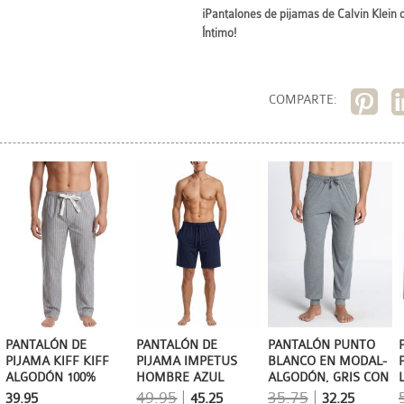
¡Pantalones de pijamas de
Calvin Klein 
Íntimo!
COMPARTE:
PANTALÓN DE
PANTALÓN DE
PANTALÓN PUNTO
PIJAMA KIFF KIFF
PIJAMA IMPETUS
BLANCO EN MODAL-
ALGODÓN 100%
HOMBRE AZUL
ALGODÓN, GRIS CON
POPELÍN MIL RAYAS
MARINO
PUÑOS
49.95
|
35.75
|
39.95
45.25
32.25