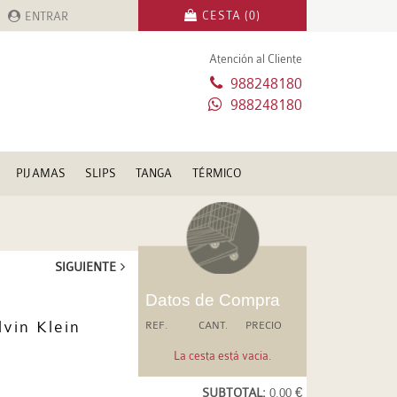
CESTA (0)
ENTRAR
Atención al Cliente
988248180
988248180
PIJAMAS
SLIPS
TANGA
TÉRMICO
SIGUIENTE
Datos de Compra
vin Klein
REF.
CANT.
PRECIO
La cesta está vacia.
SUBTOTAL:
0.00 €