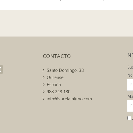
GRIS
N
CONTACTO
Sub
Santo Domingo, 38
No
Ourense
España
988 248 180
Mai
info@varelaintimo.com