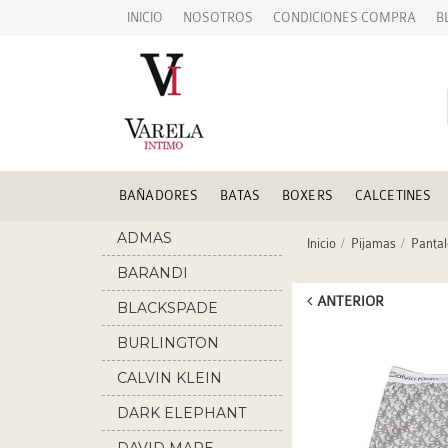
INICIO
NOSOTROS
CONDICIONES COMPRA
B
BAÑADORES
BATAS
BOXERS
CALCETINES
ADMAS
Inicio
Pijamas
Pantal
BARANDI
ANTERIOR
BLACKSPADE
BURLINGTON
CALVIN KLEIN
DARK ELEPHANT