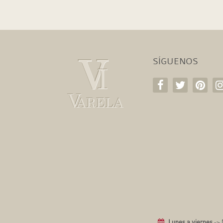
SÍGUENOS
Lunes a viernes
-> 