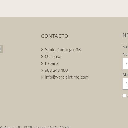
N
CONTACTO
Sub
Santo Domingo, 38
No
Ourense
España
988 248 180
Mai
info@varelaintimo.com
Mañanas: 10 - 13:30 - Tardes: 16:45 - 20:30h