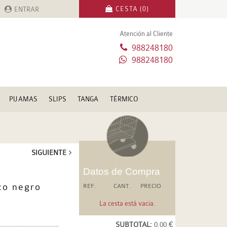
CESTA (0)
ENTRAR
Atención al Cliente
988248180
988248180
PIJAMAS
SLIPS
TANGA
TÉRMICO
SIGUIENTE
Datos de Compra
co negro
REF.
CANT.
PRECIO
La cesta está vacia.
SUBTOTAL:
0.00 €