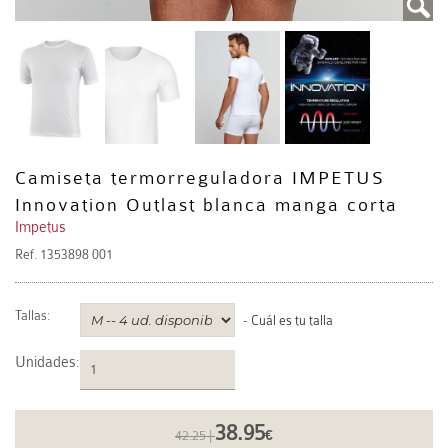
Camiseta termorreguladora IMPETUS
Innovation Outlast blanca manga corta
Impetus
Ref.
1353898 001
Tallas:
-
Cuál es tu talla
Unidades
:
38.95
42.25 |
€