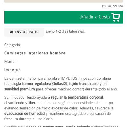
(*) Iva incluido
Envío 1-2 días laborales.
ENVÍO GRATIS
Categoría:
Camisetas interiores hombre
Marca:
Impetus
La camiseta interior para hombre
IMPETUS
Innovation combina
tecnología termorreguladora Outlast®
,
tejido transpirable
y una
suavidad premium
para ofrecer máximo confort durante todo el año.
Su innovador tejido ayuda a
regular la temperatura corporal
,
absorbiendo y liberando el calor según las necesidades del cuerpo,
evitando sensación de frío o exceso de calor. Además, favorece la
evacuación de humedad
y mantiene una agradable sensación de
frescura durante el uso diario.
Gracias a su diseño de
manga corta
,
cuello redondo
y ajuste cómodo,