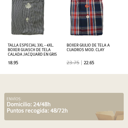
TALLA ESPECIAL 3XL - 4XL.
BOXER GIULIO DE TELA A
BOXER GUASCH DE TELA
CUADROS MOD. CLAY
CALADA JACQUARD EN GRIS
23.75
|
18.95
22.65
ENVÍOS:
Domicilio: 24/48h
Puntos recogida: 48/72h