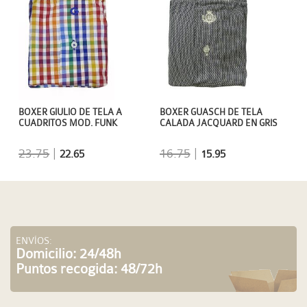
BOXER GIULIO DE TELA A
BOXER GUASCH DE TELA
CUADRITOS MOD. FUNK
CALADA JACQUARD EN GRIS
23.75
|
16.75
|
22.65
15.95
ENVÍOS:
Domicilio: 24/48h
Puntos recogida: 48/72h