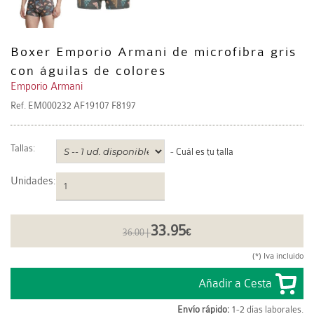
Boxer Emporio Armani de microfibra gris
con águilas de colores
Emporio Armani
Ref.
EM000232 AF19107 F8197
Tallas:
-
Cuál es tu talla
Unidades
:
33.95
36.00 |
€
(*) Iva incluido
Envío rápido:
1-2 días laborales.